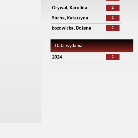
2
Orywal, Karolina
2
Socha, Katarzyna
2
Łozowicka, Bożena
Data wydania
2
2024