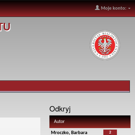
Moje konto:
TU
Odkryj
Autor
2
Mroczko, Barbara