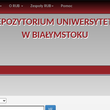
O RUB
Zespoły RUB
Pomoc
EPOZYTORIUM UNIWERSYTE
W BIAŁYMSTOKU