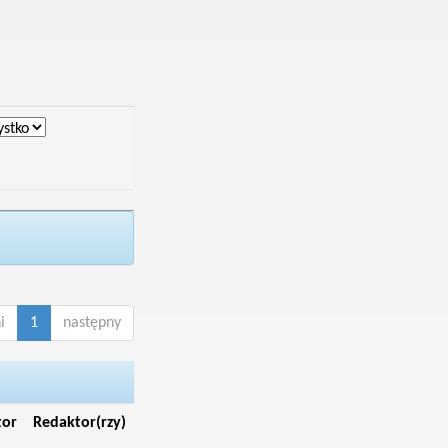
i
1
następny
tor
Redaktor(rzy)