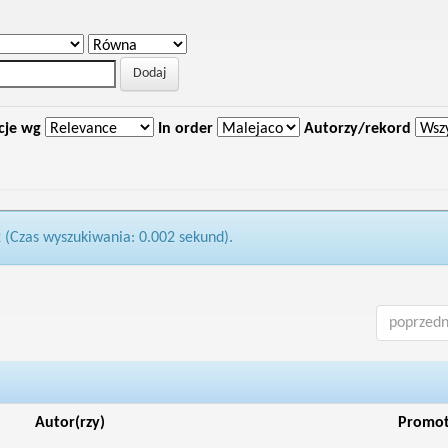
cje wg
In order
Autorzy/rekord
2 (Czas wyszukiwania: 0.002 sekund).
poprzedn
Autor(rzy)
Promo