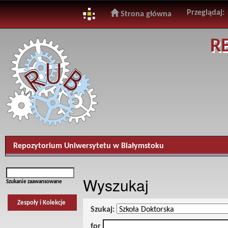
Przeglądaj:
Strona główna
Skip
R
navigation
Repozytorium Uniwersytetu w Białymstoku
Wyszukaj
Szukanie zaawansowane
Zespoły i Kolekcje
Szukaj:
for