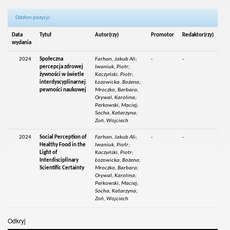
Odsłon pozycji:
Data
Tytuł
Autor(rzy)
Promotor
Redaktor(rzy)
wydania
2024
Społeczna
Farhan, Jakub Ali;
-
-
percepcja zdrowej
Iwaniuk, Piotr;
żywności w świetle
Kaczyński, Piotr;
interdyscyplinarnej
Łozowicka, Bożena;
pewności naukowej
Mroczko, Barbara;
Orywal, Karolina;
Perkowski, Maciej;
Socha, Katarzyna;
Zoń, Wojciech
2024
Social Perception of
Farhan, Jakub Ali;
-
-
Healthy Food in the
Iwaniuk, Piotr;
Light of
Kaczyński, Piotr;
Interdisciplinary
Łozowicka, Bożena;
Scientific Certainty
Mroczko, Barbara;
Orywal, Karolina;
Perkowski, Maciej;
Socha, Katarzyna;
Zoń, Wojciech
Odkryj