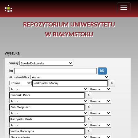
Skip
REPOZYTORIUM UNIWERSYTETU
navigation
W BIAŁYMSTOKU
Wyszukaj
Szukaj:
for
Aktualne filtry: