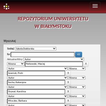
Skip
REPOZYTORIUM UNIWERSYTETU
navigation
W BIAŁYMSTOKU
Wyszukaj
Szukaj:
for
Aktualne filtry: