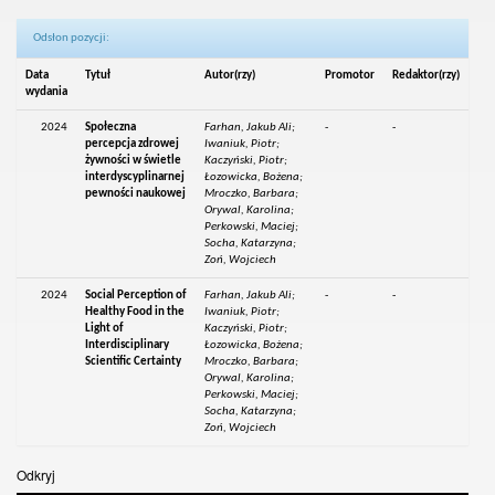
Odsłon pozycji:
Data
Tytuł
Autor(rzy)
Promotor
Redaktor(rzy)
wydania
2024
Społeczna
Farhan, Jakub Ali;
-
-
percepcja zdrowej
Iwaniuk, Piotr;
żywności w świetle
Kaczyński, Piotr;
interdyscyplinarnej
Łozowicka, Bożena;
pewności naukowej
Mroczko, Barbara;
Orywal, Karolina;
Perkowski, Maciej;
Socha, Katarzyna;
Zoń, Wojciech
2024
Social Perception of
Farhan, Jakub Ali;
-
-
Healthy Food in the
Iwaniuk, Piotr;
Light of
Kaczyński, Piotr;
Interdisciplinary
Łozowicka, Bożena;
Scientific Certainty
Mroczko, Barbara;
Orywal, Karolina;
Perkowski, Maciej;
Socha, Katarzyna;
Zoń, Wojciech
Odkryj