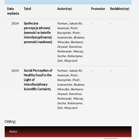
Data
Tytuł
Autor(rzy)
Promotor
Redaktor(rzy)
wydania
2024
Społeczna
Farhan, Jakub Ali;
-
-
percepcja zdrowej
Iwaniuk, Piotr;
żywności w świetle
Kaczyński, Piotr;
interdyscyplinarnej
Łozowicka, Bożena;
pewności naukowej
Mroczko, Barbara;
Orywal, Karolina;
Perkowski, Maciej;
Socha, Katarzyna;
Zoń, Wojciech
2024
Social Perception of
Farhan, Jakub Ali;
-
-
Healthy Food in the
Iwaniuk, Piotr;
Light of
Kaczyński, Piotr;
Interdisciplinary
Łozowicka, Bożena;
Scientific Certainty
Mroczko, Barbara;
Orywal, Karolina;
Perkowski, Maciej;
Socha, Katarzyna;
Zoń, Wojciech
Odkryj
Autor