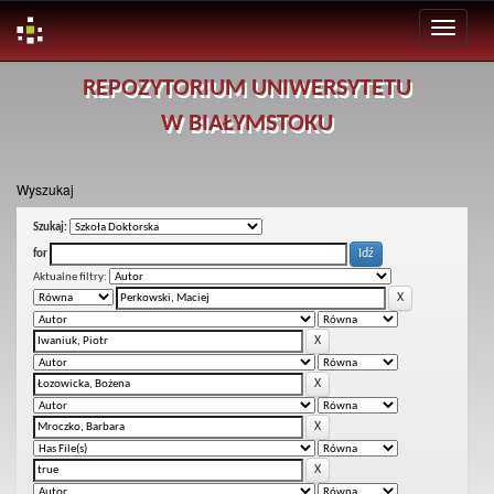
Skip
REPOZYTORIUM UNIWERSYTETU
navigation
W BIAŁYMSTOKU
Wyszukaj
Szukaj:
for
Aktualne filtry: