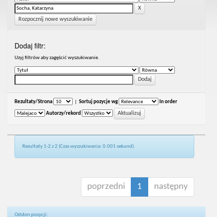
Rozpocznij nowe wyszukiwanie
Dodaj filtr:
Uzyj filtrów aby zagęścić wyszukiwanie.
Rezultaty/Strona
|
Sortuj pozycje wg
In order
Autorzy/rekord
Rezultaty 1-2 z 2 (Czas wyszukiwania: 0.001 sekund).
poprzedni
1
następny
Odsłon pozycji: