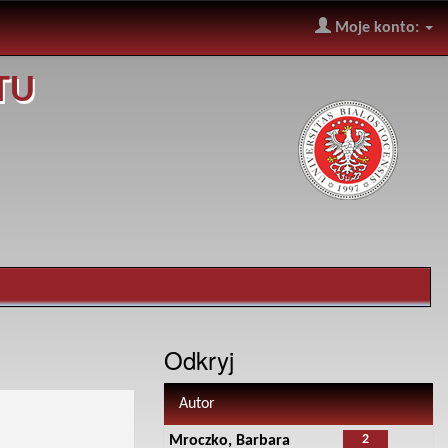
Moje konto:
TU
Odkryj
Autor
2
Mroczko, Barbara