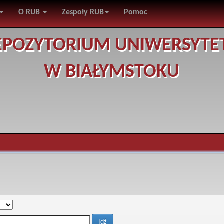
O RUB
Zespoły RUB
Pomoc
EPOZYTORIUM UNIWERSYTE
W BIAŁYMSTOKU