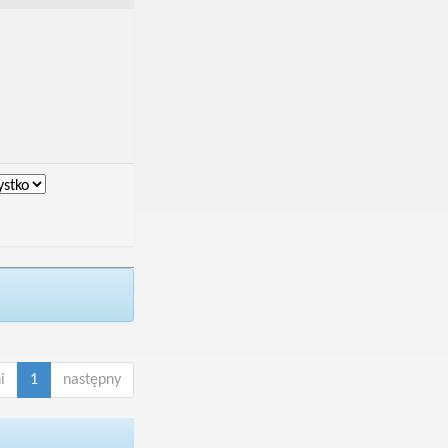
i
1
następny