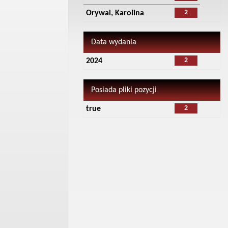
2
Orywal, Karolina
Data wydania
2
2024
Posiada pliki pozycji
2
true