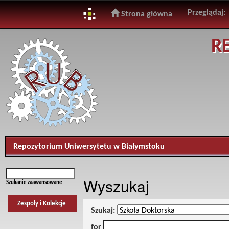
Przeglądaj:
Strona główna
Skip
R
navigation
Repozytorium Uniwersytetu w Białymstoku
Wyszukaj
Szukanie zaawansowane
Zespoły i Kolekcje
Szukaj:
for