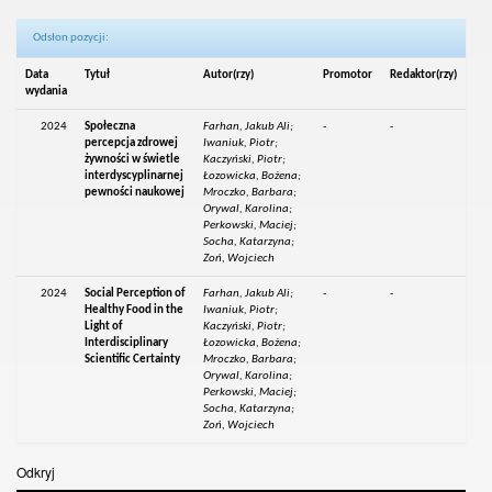
Odsłon pozycji:
Data
Tytuł
Autor(rzy)
Promotor
Redaktor(rzy)
wydania
2024
Społeczna
Farhan, Jakub Ali;
-
-
percepcja zdrowej
Iwaniuk, Piotr;
żywności w świetle
Kaczyński, Piotr;
interdyscyplinarnej
Łozowicka, Bożena;
pewności naukowej
Mroczko, Barbara;
Orywal, Karolina;
Perkowski, Maciej;
Socha, Katarzyna;
Zoń, Wojciech
2024
Social Perception of
Farhan, Jakub Ali;
-
-
Healthy Food in the
Iwaniuk, Piotr;
Light of
Kaczyński, Piotr;
Interdisciplinary
Łozowicka, Bożena;
Scientific Certainty
Mroczko, Barbara;
Orywal, Karolina;
Perkowski, Maciej;
Socha, Katarzyna;
Zoń, Wojciech
Odkryj