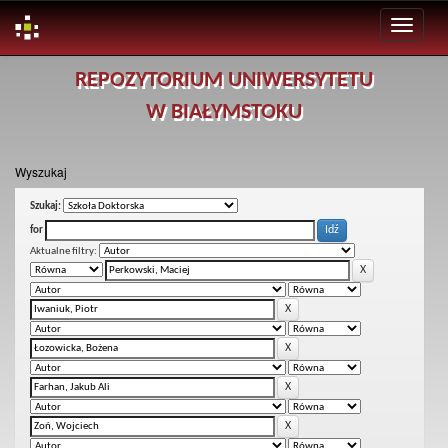
Skip
REPOZYTORIUM UNIWERSYTETU
navigation
W BIAŁYMSTOKU
Wyszukaj
Szukaj:
for
Aktualne filtry: