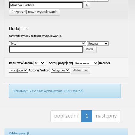
Rozpocznij nowe wyszukiwanie
Dodaj filtr:
Uzyj filtrów aby zagęścić wyszukiwanie.
Rezultaty/Strona
|
Sortuj pozycje wg
In order
Autorzy/rekord
Rezultaty 1-2 z 2 (Czas wyszukiwania: 0.001 sekund).
poprzedni
1
następny
Odsłon pozycji: