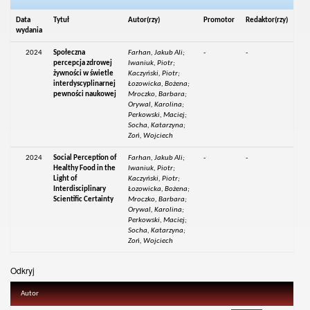
Data
Tytuł
Autor(rzy)
Promotor
Redaktor(rzy)
wydania
2024
Społeczna
Farhan, Jakub Ali;
-
-
percepcja zdrowej
Iwaniuk, Piotr;
żywności w świetle
Kaczyński, Piotr;
interdyscyplinarnej
Łozowicka, Bożena;
pewności naukowej
Mroczko, Barbara;
Orywal, Karolina;
Perkowski, Maciej;
Socha, Katarzyna;
Zoń, Wojciech
2024
Social Perception of
Farhan, Jakub Ali;
-
-
Healthy Food in the
Iwaniuk, Piotr;
Light of
Kaczyński, Piotr;
Interdisciplinary
Łozowicka, Bożena;
Scientific Certainty
Mroczko, Barbara;
Orywal, Karolina;
Perkowski, Maciej;
Socha, Katarzyna;
Zoń, Wojciech
Odkryj
Autor