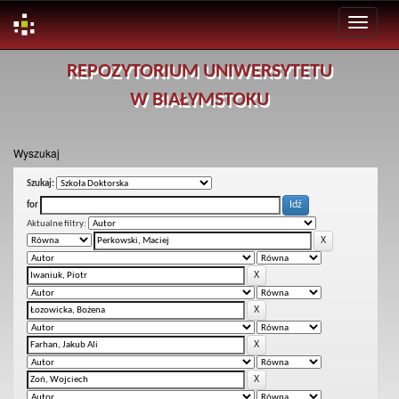
Skip
REPOZYTORIUM UNIWERSYTETU
navigation
W BIAŁYMSTOKU
Wyszukaj
Szukaj:
for
Aktualne filtry: