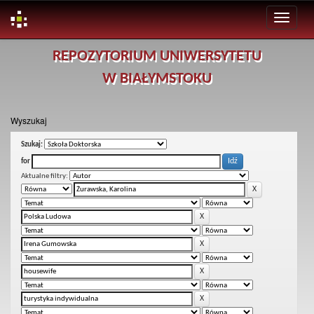
Skip
REPOZYTORIUM UNIWERSYTETU
navigation
W BIAŁYMSTOKU
Wyszukaj
Szukaj:
for
Aktualne filtry: