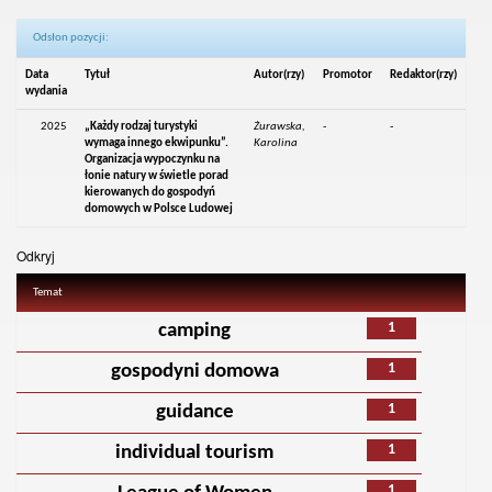
Odsłon pozycji:
Data
Tytuł
Autor(rzy)
Promotor
Redaktor(rzy)
wydania
2025
„Każdy rodzaj turystyki
Żurawska,
-
-
wymaga innego ekwipunku”.
Karolina
Organizacja wypoczynku na
łonie natury w świetle porad
kierowanych do gospodyń
domowych w Polsce Ludowej
Odkryj
Temat
1
camping
1
gospodyni domowa
1
guidance
1
individual tourism
1