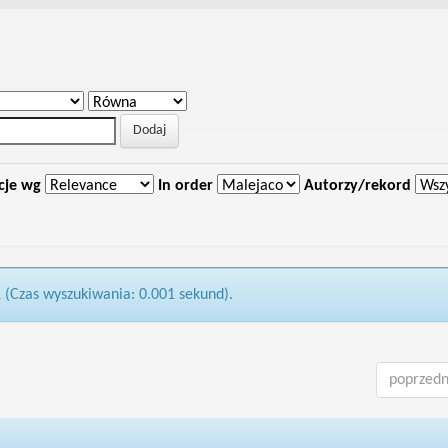
cje wg
In order
Autorzy/rekord
1 (Czas wyszukiwania: 0.001 sekund).
poprzedn