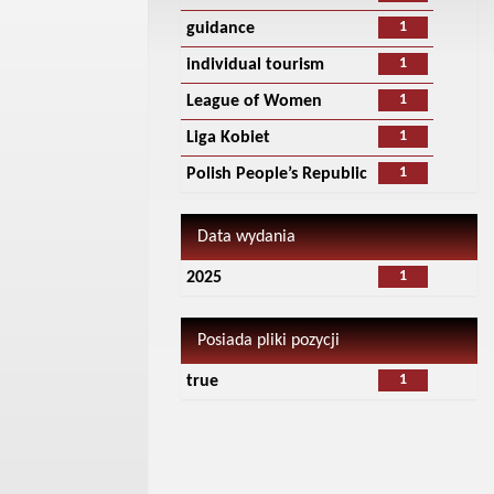
1
guidance
1
individual tourism
1
League of Women
1
Liga Kobiet
1
Polish People’s Republic
Data wydania
1
2025
Posiada pliki pozycji
1
true