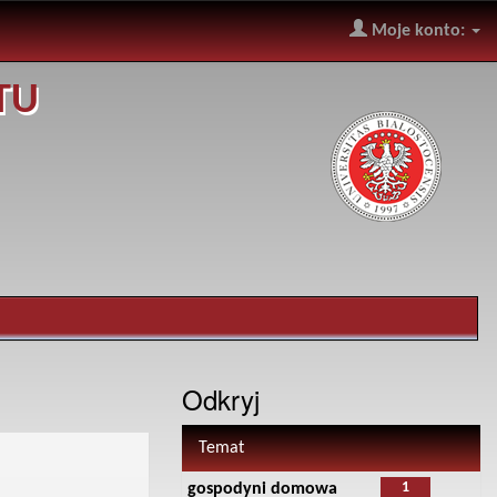
Moje konto:
TU
Odkryj
Temat
1
gospodyni domowa