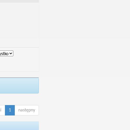
i
1
następny