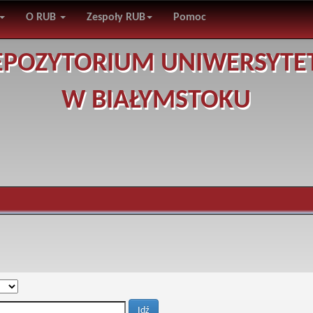
O RUB
Zespoły RUB
Pomoc
EPOZYTORIUM UNIWERSYTE
W BIAŁYMSTOKU