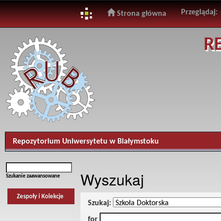
Przeglądaj:
Strona główna
Skip
R
navigation
Repozytorium Uniwersytetu w Białymstoku
Wyszukaj
Szukanie zaawansowane
Zespoły i Kolekcje
Szukaj:
for