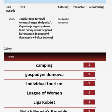
Data
Tytuł
Autor(rzy)
Promotor
Redaktor(rzy)
wydania
2025
„Każdy rodzaj turystyki
Żurawska,
-
-
wymaga innego ekwipunku”.
Karolina
Organizacja wypoczynku na
łonie natury w świetle porad
kierowanych do gospodyń
domowych w Polsce Ludowej
Odkryj
Temat
1
camping
1
gospodyni domowa
1
individual tourism
1
League of Women
1
Liga Kobiet
1
Polish People’s Republic