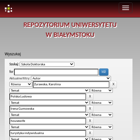
Skip
REPOZYTORIUM UNIWERSYTETU
navigation
W BIAŁYMSTOKU
Wyszukaj
Szukaj:
for
Aktualne filtry: