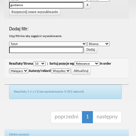
Rozpocznij nowe wyszukiwanie
Dodaj filtr:
Uzyj filtrów aby zagęścić wyszukiwanie.
Rezultaty/Strona
|
Sortuj pozycje wg
In order
Autorzy/rekord
Rezultaty 1-1 z 1 (Czas wyszukiwania: 0.002 sekund).
poprzedni
1
następny
Odsłon pozycji: