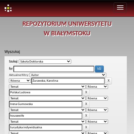
Skip
REPOZYTORIUM UNIWERSYTETU
navigation
W BIAŁYMSTOKU
Wyszukaj
Szukaj:
for
Aktualne filtry: