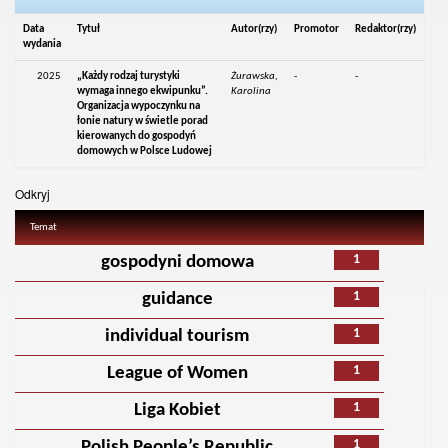
Data
Tytuł
Autor(rzy)
Promotor
Redaktor(rzy)
wydania
2025
„Każdy rodzaj turystyki
Żurawska,
-
-
wymaga innego ekwipunku”.
Karolina
Organizacja wypoczynku na
łonie natury w świetle porad
kierowanych do gospodyń
domowych w Polsce Ludowej
Odkryj
Temat
1
gospodyni domowa
1
guidance
1
individual tourism
1
League of Women
1
Liga Kobiet
1
Polish People’s Republic