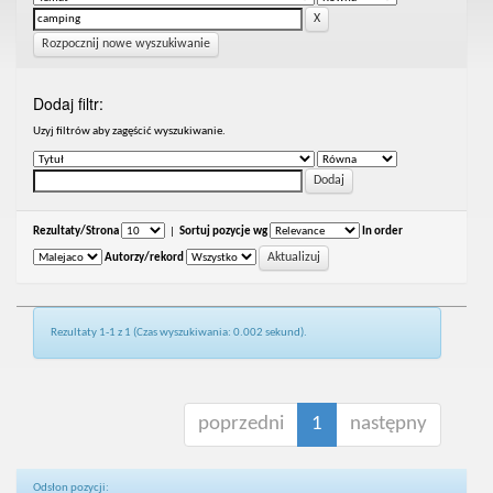
Rozpocznij nowe wyszukiwanie
Dodaj filtr:
Uzyj filtrów aby zagęścić wyszukiwanie.
Rezultaty/Strona
|
Sortuj pozycje wg
In order
Autorzy/rekord
Rezultaty 1-1 z 1 (Czas wyszukiwania: 0.002 sekund).
poprzedni
1
następny
Odsłon pozycji: