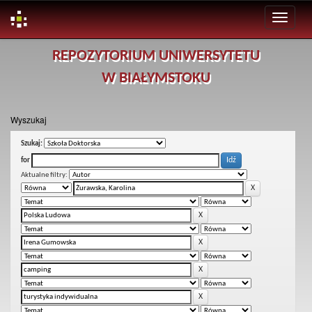
Skip
REPOZYTORIUM UNIWERSYTETU
navigation
W BIAŁYMSTOKU
Wyszukaj
Szukaj:
for
Aktualne filtry: