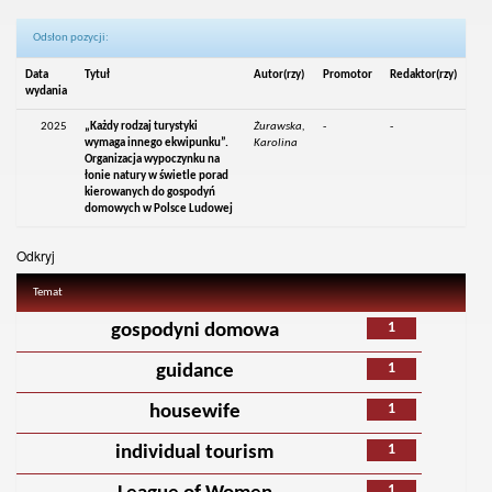
Odsłon pozycji:
Data
Tytuł
Autor(rzy)
Promotor
Redaktor(rzy)
wydania
2025
„Każdy rodzaj turystyki
Żurawska,
-
-
wymaga innego ekwipunku”.
Karolina
Organizacja wypoczynku na
łonie natury w świetle porad
kierowanych do gospodyń
domowych w Polsce Ludowej
Odkryj
Temat
1
gospodyni domowa
1
guidance
1
housewife
1
individual tourism
1