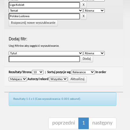
Rozpocznij nowe wyszukiwanie
Dodaj filtr:
Uzyj filtrów aby zagęścić wyszukiwanie.
Rezultaty/Strona
|
Sortuj pozycje wg
In order
Autorzy/rekord
Rezultaty 1-1 z 1 (Czas wyszukiwania: 0.001 sekund).
poprzedni
1
następny