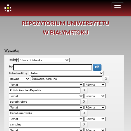
Skip
REPOZYTORIUM UNIWERSYTETU
navigation
W BIAŁYMSTOKU
Wyszukaj
Szukaj:
for
Aktualne filtry: