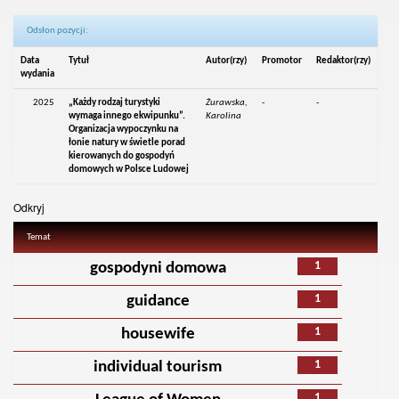
Odsłon pozycji:
Data
Tytuł
Autor(rzy)
Promotor
Redaktor(rzy)
wydania
2025
„Każdy rodzaj turystyki
Żurawska,
-
-
wymaga innego ekwipunku”.
Karolina
Organizacja wypoczynku na
łonie natury w świetle porad
kierowanych do gospodyń
domowych w Polsce Ludowej
Odkryj
Temat
1
gospodyni domowa
1
guidance
1
housewife
1
individual tourism
1