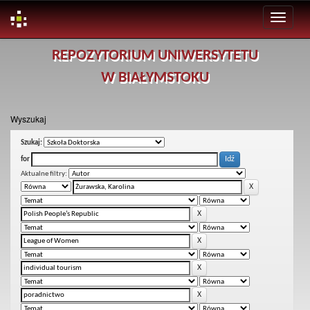
Skip
REPOZYTORIUM UNIWERSYTETU
navigation
W BIAŁYMSTOKU
Wyszukaj
Szukaj:
for
Aktualne filtry: