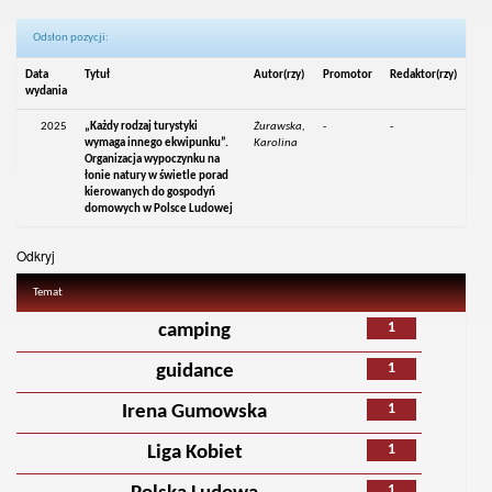
Odsłon pozycji:
Data
Tytuł
Autor(rzy)
Promotor
Redaktor(rzy)
wydania
2025
„Każdy rodzaj turystyki
Żurawska,
-
-
wymaga innego ekwipunku”.
Karolina
Organizacja wypoczynku na
łonie natury w świetle porad
kierowanych do gospodyń
domowych w Polsce Ludowej
Odkryj
Temat
1
camping
1
guidance
1
Irena Gumowska
1
Liga Kobiet
1