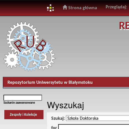
Przeglądaj:
Strona główna
Skip
R
navigation
Repozytorium Uniwersytetu w Białymstoku
Wyszukaj
Szukanie zaawansowane
Zespoły i Kolekcje
Szukaj:
for