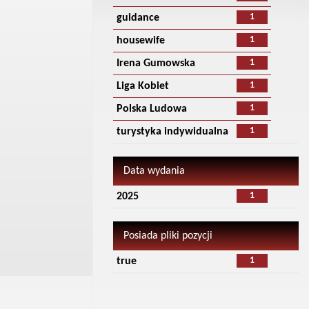
1
guidance
1
housewife
1
Irena Gumowska
1
Liga Kobiet
1
Polska Ludowa
1
turystyka indywidualna
Data wydania
1
2025
Posiada pliki pozycji
1
true