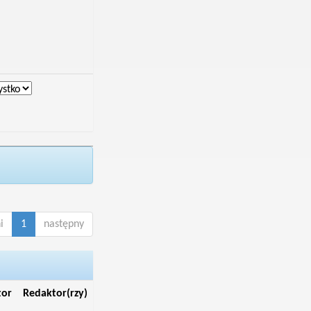
i
1
następny
tor
Redaktor(rzy)