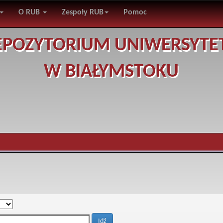
O RUB
Zespoły RUB
Pomoc
EPOZYTORIUM UNIWERSYTE
W BIAŁYMSTOKU