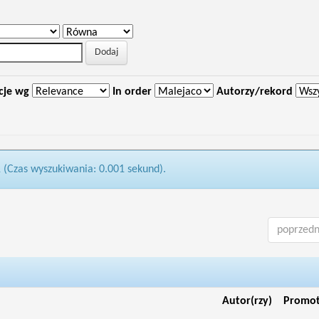
cje wg
In order
Autorzy/rekord
1 (Czas wyszukiwania: 0.001 sekund).
poprzedn
Autor(rzy)
Promo