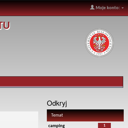
Moje konto:
TU
Odkryj
Temat
1
camping