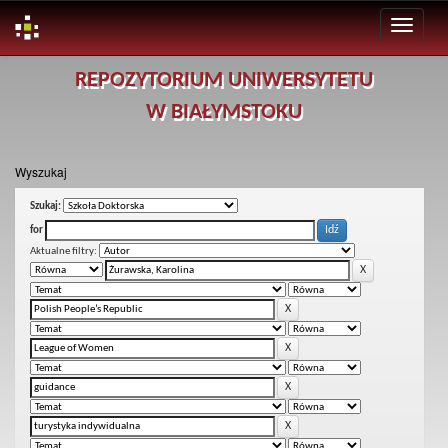
Skip
REPOZYTORIUM UNIWERSYTETU
navigation
W BIAŁYMSTOKU
Wyszukaj
Szukaj:
for
Aktualne filtry: