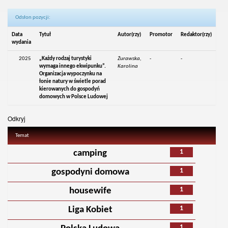
Odsłon pozycji:
Data
Tytuł
Autor(rzy)
Promotor
Redaktor(rzy)
wydania
2025
„Każdy rodzaj turystyki
Żurawska,
-
-
wymaga innego ekwipunku”.
Karolina
Organizacja wypoczynku na
łonie natury w świetle porad
kierowanych do gospodyń
domowych w Polsce Ludowej
Odkryj
Temat
1
camping
1
gospodyni domowa
1
housewife
1
Liga Kobiet
1