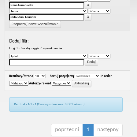
Rozpocznij nowe wyszukiwanie
Dodaj filtr:
Uzyj filtrów aby zagęścić wyszukiwanie.
Rezultaty/Strona
|
Sortuj pozycje wg
In order
Autorzy/rekord
Rezultaty 1-1 z 1 (Czas wyszukiwania: 0.001 sekund).
poprzedni
1
następny