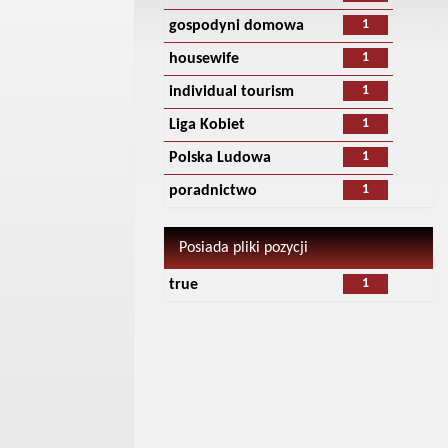
1
gospodyni domowa
1
housewife
1
individual tourism
1
Liga Kobiet
1
Polska Ludowa
1
poradnictwo
Posiada pliki pozycji
1
true