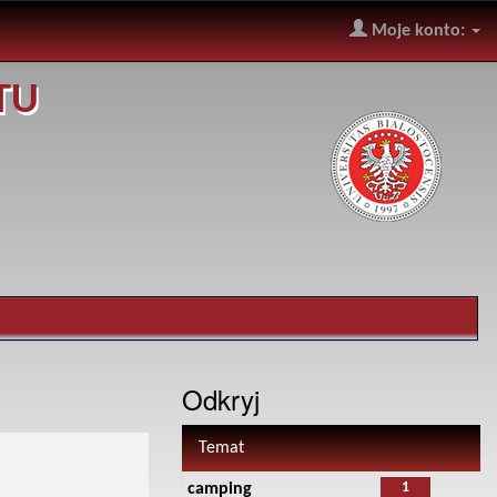
Moje konto:
TU
Odkryj
Temat
1
camping