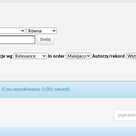
cje wg
In order
Autorzy/rekord
1 (Czas wyszukiwania: 0.001 sekund).
poprzedn