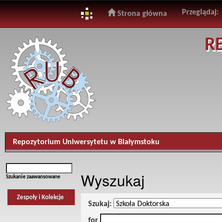
Przeglądaj:
Strona główna
Skip
R
navigation
Repozytorium Uniwersytetu w Białymstoku
Wyszukaj
Szukanie zaawansowane
Zespoły i Kolekcje
Szukaj:
for