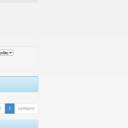
i
1
następny