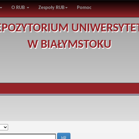
O RUB
Zespoły RUB
Pomoc
EPOZYTORIUM UNIWERSYTE
W BIAŁYMSTOKU