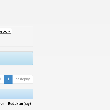
i
1
następny
tor
Redaktor(rzy)