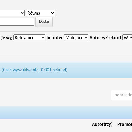
cje wg
In order
Autorzy/rekord
1 (Czas wyszukiwania: 0.001 sekund).
poprzedn
Autor(rzy)
Promo