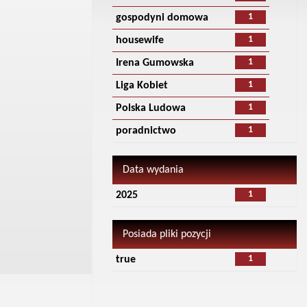
1
gospodyni domowa
1
housewife
1
Irena Gumowska
1
Liga Kobiet
1
Polska Ludowa
1
poradnictwo
Data wydania
1
2025
Posiada pliki pozycji
1
true