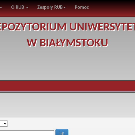
O RUB
Zespoły RUB
Pomoc
EPOZYTORIUM UNIWERSYTE
W BIAŁYMSTOKU