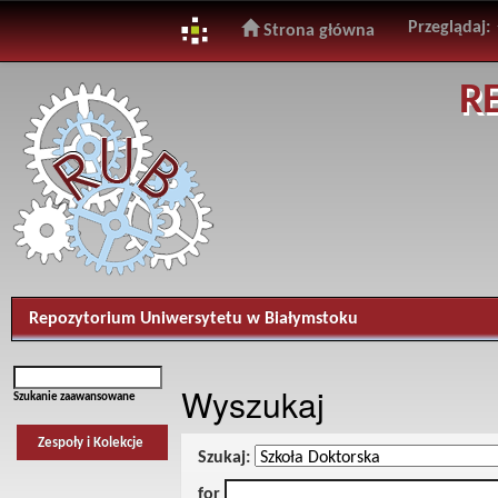
Przeglądaj:
Strona główna
Skip
R
navigation
Repozytorium Uniwersytetu w Białymstoku
Wyszukaj
Szukanie zaawansowane
Zespoły i Kolekcje
Szukaj:
for