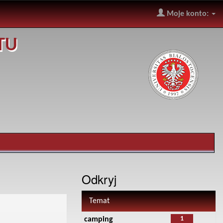
Moje konto:
TU
Odkryj
Temat
1
camping