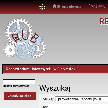
Przeglądaj:
Strona główna
Skip
R
navigation
Repozytorium Uniwersytetu w Białymstoku
Wyszukaj
Szukanie zaawansowane
Zespoły i Kolekcje
Szukaj:
for