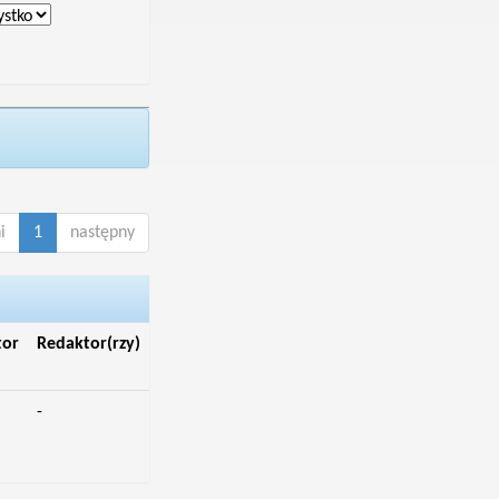
i
1
następny
tor
Redaktor(rzy)
-