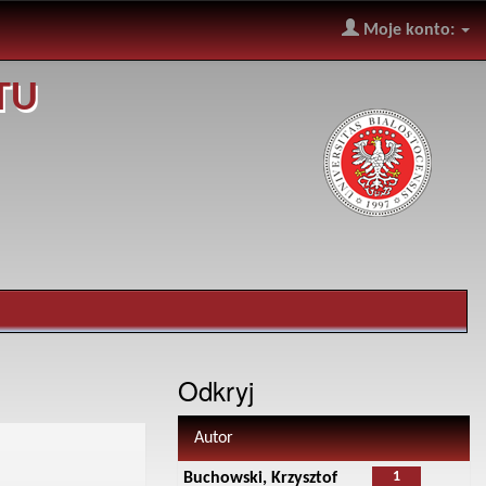
Moje konto:
TU
Odkryj
Autor
1
Buchowski, Krzysztof