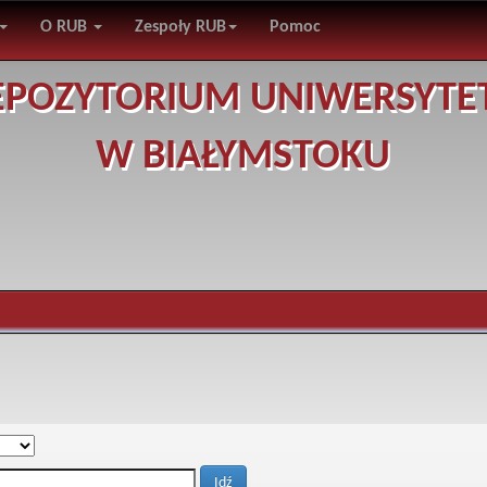
O RUB
Zespoły RUB
Pomoc
EPOZYTORIUM UNIWERSYTE
W BIAŁYMSTOKU