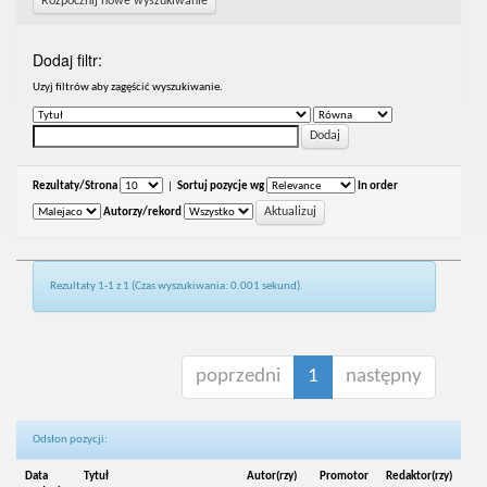
Rozpocznij nowe wyszukiwanie
Dodaj filtr:
Uzyj filtrów aby zagęścić wyszukiwanie.
Rezultaty/Strona
|
Sortuj pozycje wg
In order
Autorzy/rekord
Rezultaty 1-1 z 1 (Czas wyszukiwania: 0.001 sekund).
poprzedni
1
następny
Odsłon pozycji:
Data
Tytuł
Autor(rzy)
Promotor
Redaktor(rzy)