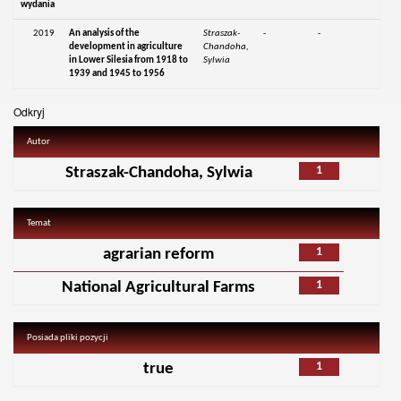
wydania
2019
An analysis of the
Straszak-
-
-
development in agriculture
Chandoha,
in Lower Silesia from 1918 to
Sylwia
1939 and 1945 to 1956
Odkryj
Autor
1
Straszak-Chandoha, Sylwia
Temat
1
agrarian reform
1
National Agricultural Farms
Posiada pliki pozycji
1
true