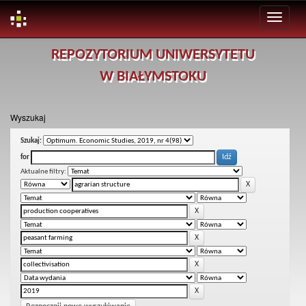
Skip
REPOZYTORIUM UNIWERSYTETU
navigation
W BIAŁYMSTOKU
Wyszukaj
Szukaj:
for
Aktualne filtry: