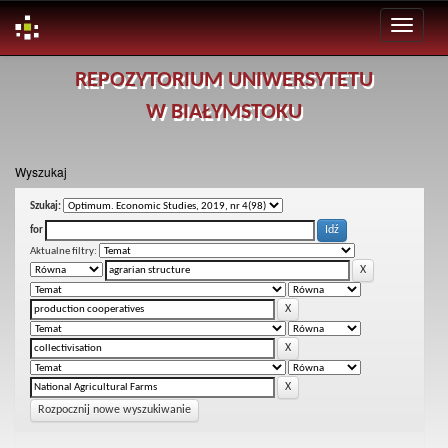
Skip
REPOZYTORIUM UNIWERSYTETU
navigation
W BIAŁYMSTOKU
Wyszukaj
Szukaj:
for
Aktualne filtry:
Rozpocznij nowe wyszukiwanie