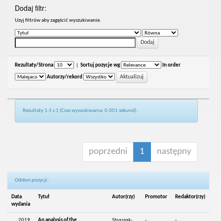
Dodaj filtr:
Uzyj filtrów aby zagęścić wyszukiwanie.
Rezultaty/Strona
|
Sortuj pozycje wg
In order
Autorzy/rekord
Rezultaty 1-1 z 1 (Czas wyszukiwania: 0.001 sekund).
poprzedni
1
następny
Odsłon pozycji:
Data
Tytuł
Autor(rzy)
Promotor
Redaktor(rzy)
wydania
2019
An analysis of the
Straszak-
-
-