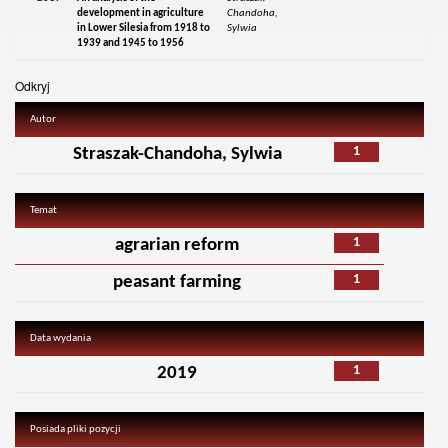
development in agriculture
Chandoha,
in Lower Silesia from 1918 to
Sylwia
1939 and 1945 to 1956
Odkryj
Autor
1
Straszak-Chandoha, Sylwia
Temat
1
agrarian reform
1
peasant farming
Data wydania
1
2019
Posiada pliki pozycji