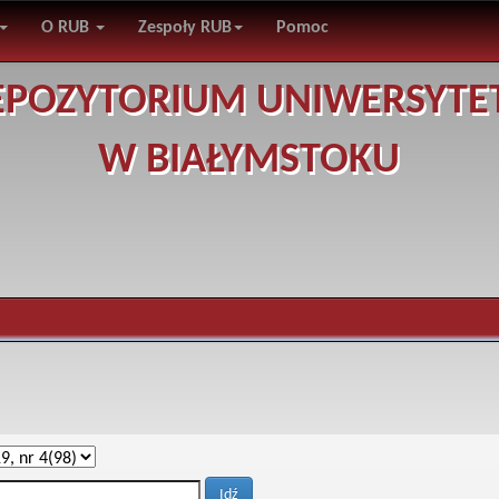
O RUB
Zespoły RUB
Pomoc
EPOZYTORIUM UNIWERSYTE
W BIAŁYMSTOKU