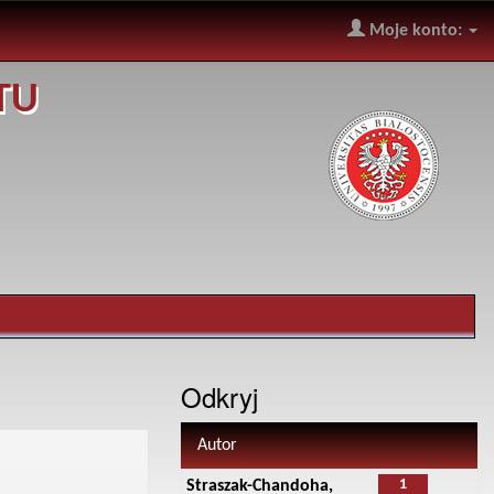
Moje konto:
TU
Odkryj
Autor
1
Straszak-Chandoha,