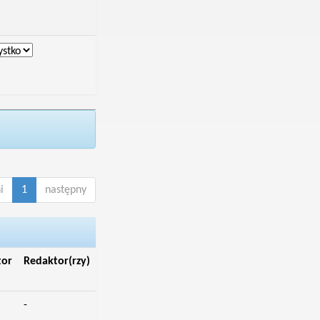
i
1
następny
tor
Redaktor(rzy)
-