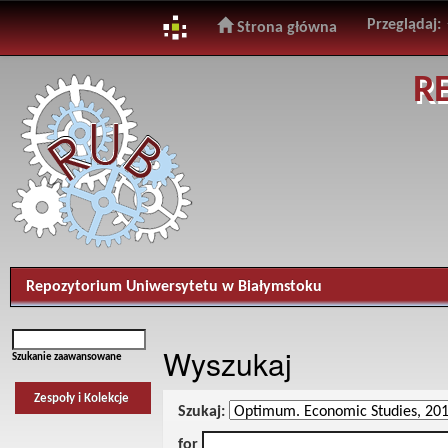
Przeglądaj:
Strona główna
Skip
R
navigation
Repozytorium Uniwersytetu w Białymstoku
Wyszukaj
Szukanie zaawansowane
Zespoły i Kolekcje
Szukaj:
for