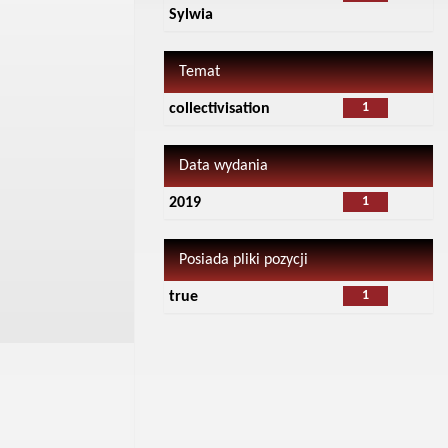
Sylwia
Temat
1
collectivisation
Data wydania
1
2019
Posiada pliki pozycji
1
true