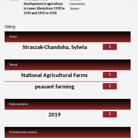
development in agriculture
Chandoha,
in Lower Silesia from 1918 to
Sylwia
1939 and 1945 to 1956
Odkryj
Autor
1
Straszak-Chandoha, Sylwia
Temat
1
National Agricultural Farms
1
peasant farming
Data wydania
1
2019
Posiada pliki pozycji