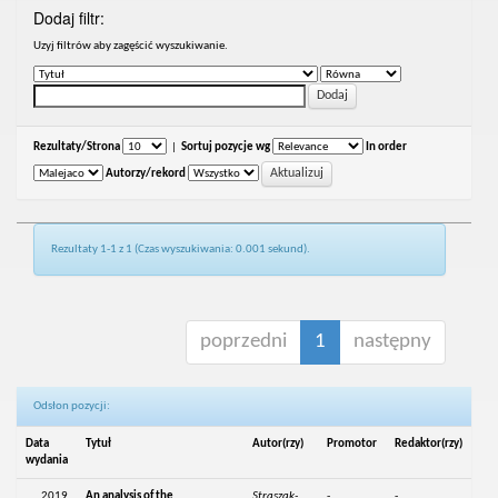
Dodaj filtr:
Uzyj filtrów aby zagęścić wyszukiwanie.
Rezultaty/Strona
|
Sortuj pozycje wg
In order
Autorzy/rekord
Rezultaty 1-1 z 1 (Czas wyszukiwania: 0.001 sekund).
poprzedni
1
następny
Odsłon pozycji:
Data
Tytuł
Autor(rzy)
Promotor
Redaktor(rzy)
wydania
2019
An analysis of the
Straszak-
-
-