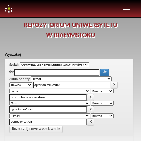
Skip
REPOZYTORIUM UNIWERSYTETU
navigation
W BIAŁYMSTOKU
Wyszukaj
Szukaj:
for
Aktualne filtry:
Rozpocznij nowe wyszukiwanie