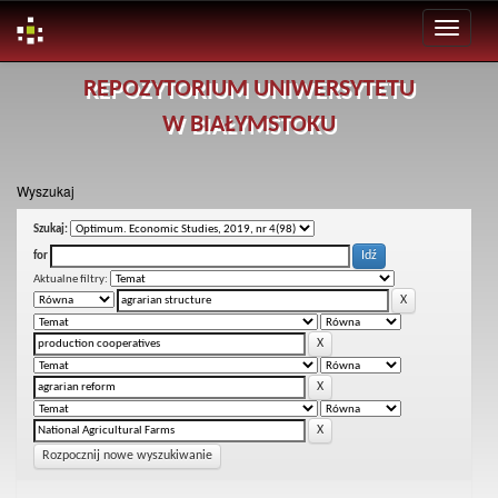
Skip
REPOZYTORIUM UNIWERSYTETU
navigation
W BIAŁYMSTOKU
Wyszukaj
Szukaj:
for
Aktualne filtry:
Rozpocznij nowe wyszukiwanie