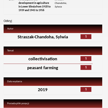
development in agriculture
Chandoha,
in Lower Silesia from 1918 to
Sylwia
1939 and 1945 to 1956
Odkryj
Autor
1
Straszak-Chandoha, Sylwia
Temat
1
collectivisation
1
peasant farming
Data wydania
1
2019
Posiada pliki pozycji