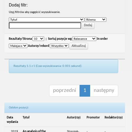
Dodaj filtr:
Uzyj filtrów aby zagęścić wyszukiwanie.
Rezultaty/Strona
|
Sortuj pozycje wg
In order
Autorzy/rekord
Rezultaty 1-1 z 1 (Czas wyszukiwania: 0.001 sekund).
poprzedni
1
następny
Odsłon pozycji:
Data
Tytuł
Autor(rzy)
Promotor
Redaktor(rzy)
wydania
2019
An analysis of the
Straszak-
-
-