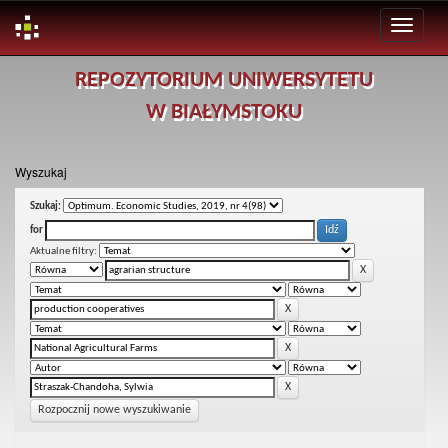
Skip
REPOZYTORIUM UNIWERSYTETU
navigation
W BIAŁYMSTOKU
Wyszukaj
Szukaj:
for
Aktualne filtry:
Rozpocznij nowe wyszukiwanie