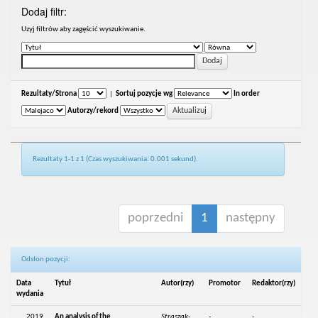
Dodaj filtr:
Uzyj filtrów aby zagęścić wyszukiwanie.
Rezultaty/Strona
|
Sortuj pozycje wg
In order
Autorzy/rekord
Rezultaty 1-1 z 1 (Czas wyszukiwania: 0.001 sekund).
poprzedni
1
następny
Odsłon pozycji:
Data
Tytuł
Autor(rzy)
Promotor
Redaktor(rzy)
wydania
2019
An analysis of the
Straszak-
-
-