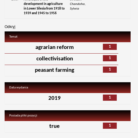
development in agriculture
Chandoha,
in Lower Silesia from 1918 to
Sylwia
1939 and 1945 to 1956
Odkryj
Temat
1
agrarian reform
1
collectivisation
1
peasant farming
Data wydania
1
2019
Posiada pliki pozycji
1
true