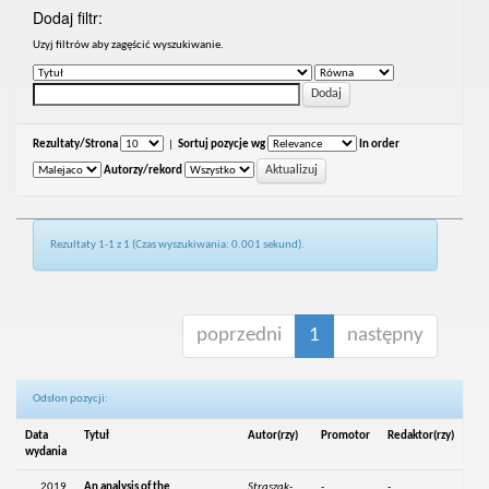
Dodaj filtr:
Uzyj filtrów aby zagęścić wyszukiwanie.
Rezultaty/Strona
|
Sortuj pozycje wg
In order
Autorzy/rekord
Rezultaty 1-1 z 1 (Czas wyszukiwania: 0.001 sekund).
poprzedni
1
następny
Odsłon pozycji:
Data
Tytuł
Autor(rzy)
Promotor
Redaktor(rzy)
wydania
2019
An analysis of the
Straszak-
-
-