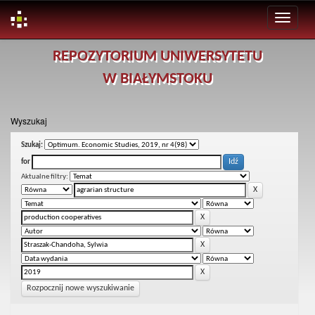
Skip
REPOZYTORIUM UNIWERSYTETU
navigation
W BIAŁYMSTOKU
Wyszukaj
Szukaj:
for
Aktualne filtry:
Rozpocznij nowe wyszukiwanie