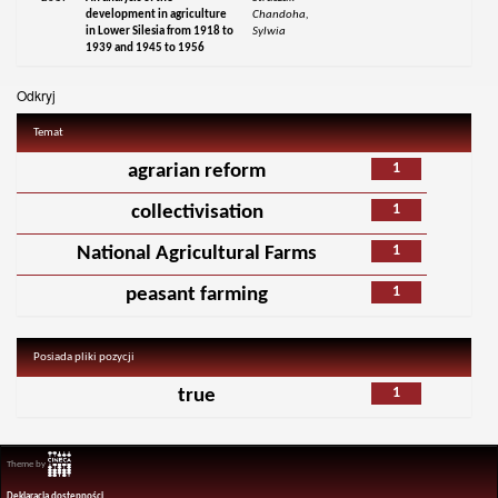
development in agriculture
Chandoha,
in Lower Silesia from 1918 to
Sylwia
1939 and 1945 to 1956
Odkryj
Temat
1
agrarian reform
1
collectivisation
1
National Agricultural Farms
1
peasant farming
Posiada pliki pozycji
1
true
Theme by
Deklaracja dostępności