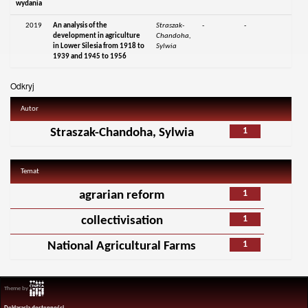
wydania
2019
An analysis of the
Straszak-
-
-
development in agriculture
Chandoha,
in Lower Silesia from 1918 to
Sylwia
1939 and 1945 to 1956
Odkryj
Autor
1
Straszak-Chandoha, Sylwia
Temat
1
agrarian reform
1
collectivisation
1
National Agricultural Farms
Theme by