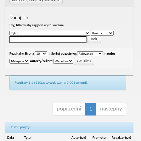
Rozpocznij nowe wyszukiwanie
Dodaj filtr:
Uzyj filtrów aby zagęścić wyszukiwanie.
Rezultaty/Strona
|
Sortuj pozycje wg
In order
Autorzy/rekord
Rezultaty 1-1 z 1 (Czas wyszukiwania: 0.001 sekund).
poprzedni
1
następny
Odsłon pozycji:
Data
Tytuł
Autor(rzy)
Promotor
Redaktor(rzy)