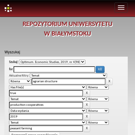
Skip
REPOZYTORIUM UNIWERSYTETU
navigation
W BIAŁYMSTOKU
Wyszukaj
Szukaj:
for
Aktualne filtry: