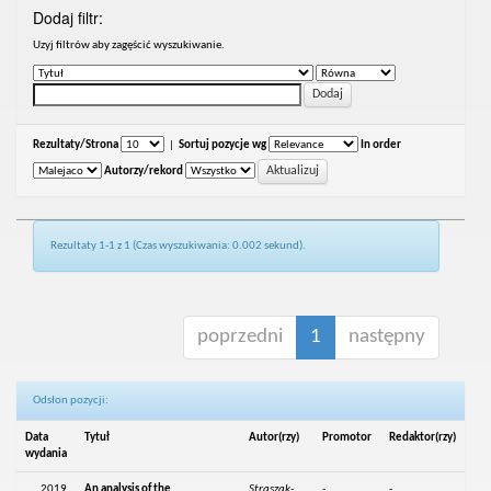
Dodaj filtr:
Uzyj filtrów aby zagęścić wyszukiwanie.
Rezultaty/Strona
|
Sortuj pozycje wg
In order
Autorzy/rekord
Rezultaty 1-1 z 1 (Czas wyszukiwania: 0.002 sekund).
poprzedni
1
następny
Odsłon pozycji:
Data
Tytuł
Autor(rzy)
Promotor
Redaktor(rzy)
wydania
2019
An analysis of the
Straszak-
-
-