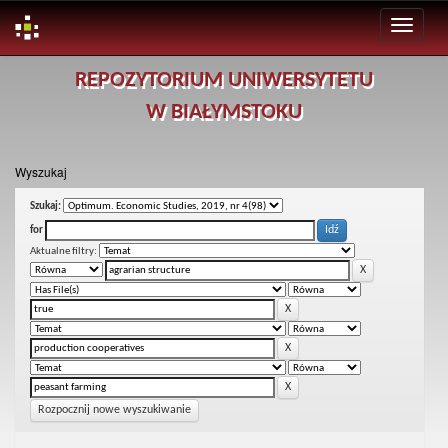
Skip
REPOZYTORIUM UNIWERSYTETU
navigation
W BIAŁYMSTOKU
Wyszukaj
Szukaj:
for
Aktualne filtry:
Rozpocznij nowe wyszukiwanie