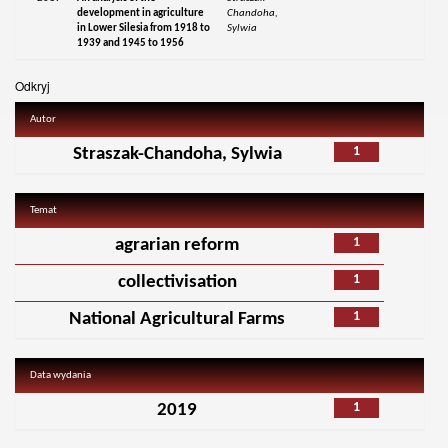
development in agriculture
Chandoha,
in Lower Silesia from 1918 to
Sylwia
1939 and 1945 to 1956
Odkryj
Autor
1
Straszak-Chandoha, Sylwia
Temat
1
agrarian reform
1
collectivisation
1
National Agricultural Farms
Data wydania
1
2019