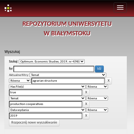
Skip
REPOZYTORIUM UNIWERSYTETU
navigation
W BIAŁYMSTOKU
Wyszukaj
Szukaj:
for
Aktualne filtry:
Rozpocznij nowe wyszukiwanie