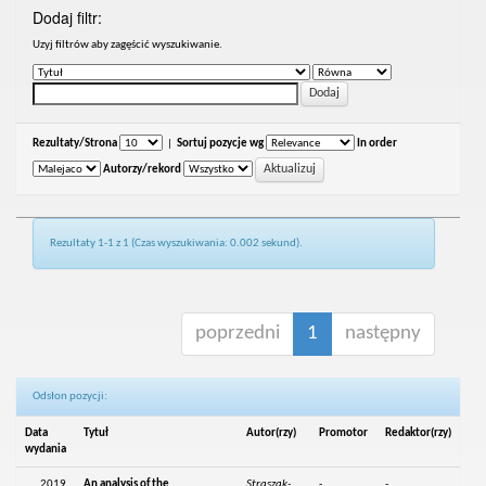
Dodaj filtr:
Uzyj filtrów aby zagęścić wyszukiwanie.
Rezultaty/Strona
|
Sortuj pozycje wg
In order
Autorzy/rekord
Rezultaty 1-1 z 1 (Czas wyszukiwania: 0.002 sekund).
poprzedni
1
następny
Odsłon pozycji:
Data
Tytuł
Autor(rzy)
Promotor
Redaktor(rzy)
wydania
2019
An analysis of the
Straszak-
-
-