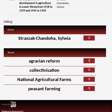
development in agriculture
Chandoha,
in Lower Silesia from 1918 to
Sylwia
1939 and 1945 to 1956
Odkryj
Autor
1
Straszak-Chandoha, Sylwia
Temat
1
agrarian reform
1
collectivisation
1
National Agricultural Farms
1
peasant farming
Theme by
Deklaracja dostępności