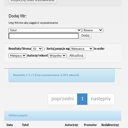
Rozpocznij nowe wyszukiwanie
Dodaj filtr:
Uzyj filtrów aby zagęścić wyszukiwanie.
Rezultaty/Strona
|
Sortuj pozycje wg
In order
Autorzy/rekord
Rezultaty 1-1 z 1 (Czas wyszukiwania: 0.001 sekund).
poprzedni
1
następny
Odsłon pozycji:
Data
Tytuł
Autor(rzy)
Promotor
Redaktor(rzy)