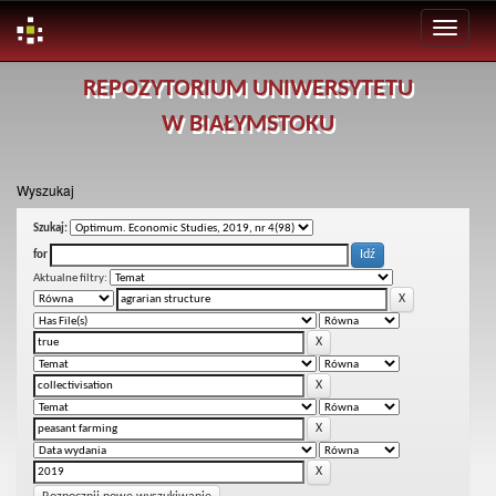
Skip
REPOZYTORIUM UNIWERSYTETU
navigation
W BIAŁYMSTOKU
Wyszukaj
Szukaj:
for
Aktualne filtry: