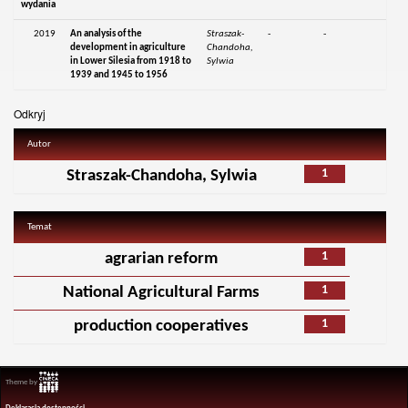
wydania
2019
An analysis of the
Straszak-
-
-
development in agriculture
Chandoha,
in Lower Silesia from 1918 to
Sylwia
1939 and 1945 to 1956
Odkryj
Autor
1
Straszak-Chandoha, Sylwia
Temat
1
agrarian reform
1
National Agricultural Farms
1
production cooperatives
Theme by