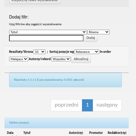
Rozpocznij nowe wyszukiwanie
Dodaj filtr:
Uzyj filtrów aby zagęścić wyszukiwanie.
Rezultaty/Strona
|
Sortuj pozycje wg
In order
Autorzy/rekord
Rezultaty 1-1 z 1 (Czas wyszukiwania: 0.001 sekund).
poprzedni
1
następny
Odsłon pozycji:
Data
Tytuł
Autor(rzy)
Promotor
Redaktor(rzy)