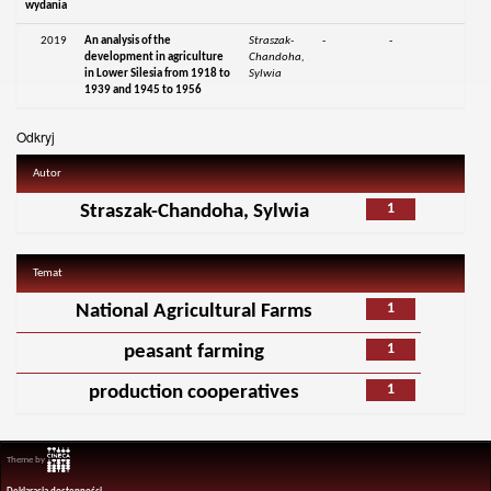
wydania
2019
An analysis of the
Straszak-
-
-
development in agriculture
Chandoha,
in Lower Silesia from 1918 to
Sylwia
1939 and 1945 to 1956
Odkryj
Autor
1
Straszak-Chandoha, Sylwia
Temat
1
National Agricultural Farms
1
peasant farming
1
production cooperatives
Theme by