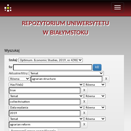
Skip
REPOZYTORIUM UNIWERSYTETU
navigation
W BIAŁYMSTOKU
Wyszukaj
Szukaj:
for
Aktualne filtry: