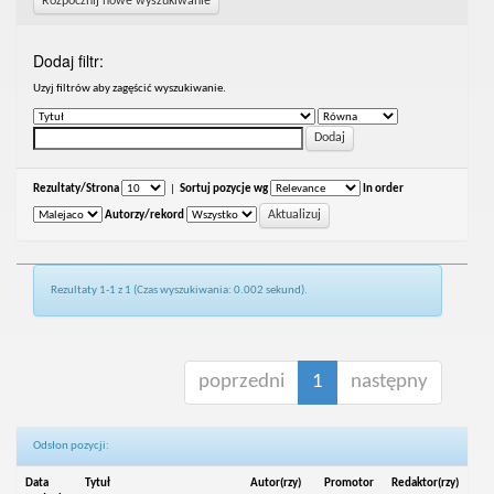
Rozpocznij nowe wyszukiwanie
Dodaj filtr:
Uzyj filtrów aby zagęścić wyszukiwanie.
Rezultaty/Strona
|
Sortuj pozycje wg
In order
Autorzy/rekord
Rezultaty 1-1 z 1 (Czas wyszukiwania: 0.002 sekund).
poprzedni
1
następny
Odsłon pozycji:
Data
Tytuł
Autor(rzy)
Promotor
Redaktor(rzy)