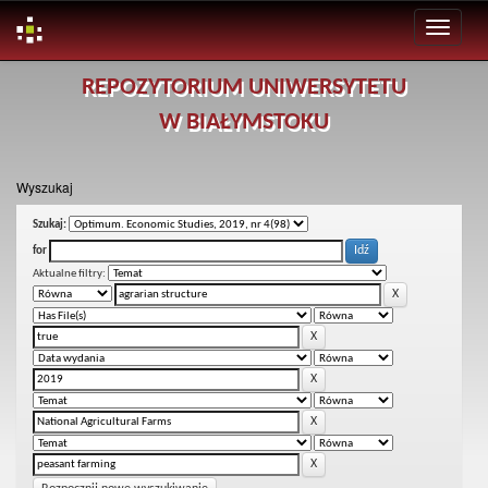
Skip
REPOZYTORIUM UNIWERSYTETU
navigation
W BIAŁYMSTOKU
Wyszukaj
Szukaj:
for
Aktualne filtry: