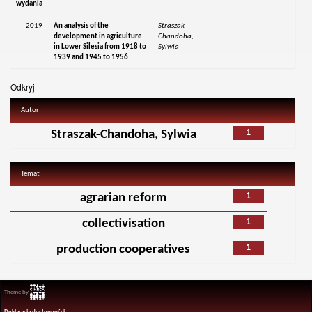
wydania
2019
An analysis of the
Straszak-
-
-
development in agriculture
Chandoha,
in Lower Silesia from 1918 to
Sylwia
1939 and 1945 to 1956
Odkryj
Autor
1
Straszak-Chandoha, Sylwia
Temat
1
agrarian reform
1
collectivisation
1
production cooperatives
Theme by