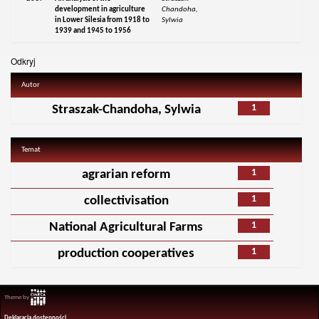
development in agriculture
Chandoha,
in Lower Silesia from 1918 to
Sylwia
1939 and 1945 to 1956
Odkryj
Autor
1
Straszak-Chandoha, Sylwia
Temat
1
agrarian reform
1
collectivisation
1
National Agricultural Farms
1
production cooperatives
Theme by
Deklaracja dostępności