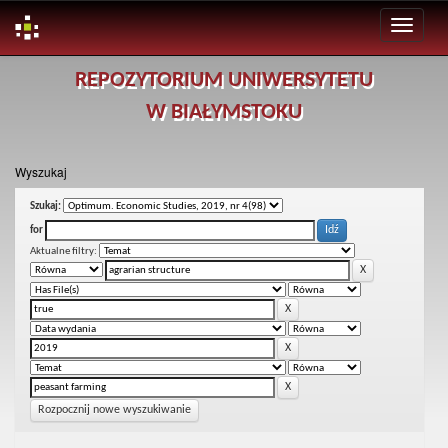
Skip
REPOZYTORIUM UNIWERSYTETU
navigation
W BIAŁYMSTOKU
Wyszukaj
Szukaj:
for
Aktualne filtry:
Rozpocznij nowe wyszukiwanie