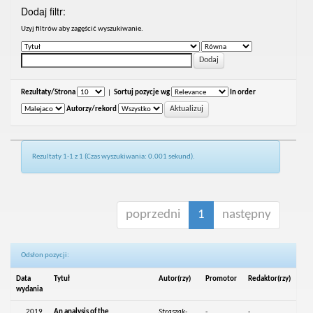
Dodaj filtr:
Uzyj filtrów aby zagęścić wyszukiwanie.
Rezultaty/Strona
|
Sortuj pozycje wg
In order
Autorzy/rekord
Rezultaty 1-1 z 1 (Czas wyszukiwania: 0.001 sekund).
poprzedni
1
następny
Odsłon pozycji:
Data
Tytuł
Autor(rzy)
Promotor
Redaktor(rzy)
wydania
2019
An analysis of the
Straszak-
-
-