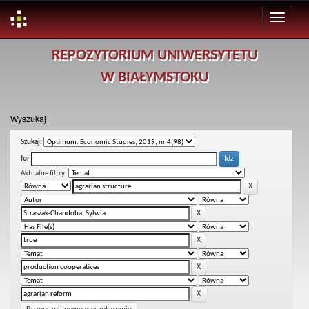
Skip
REPOZYTORIUM UNIWERSYTETU
navigation
W BIAŁYMSTOKU
Wyszukaj
Szukaj:
for
Aktualne filtry: