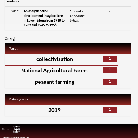
wydania
2019
An analysis of the
Straszak-
-
-
development in agriculture
Chandoha,
in Lower Silesia from 1918 to
Sylwia
1939 and 1945 to 1956
Odkryj
Temat
1
collectivisation
1
National Agricultural Farms
1
peasant farming
Data wydania
1
2019
Theme by