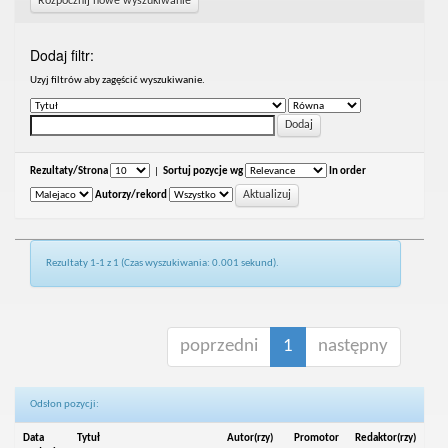
Rozpocznij nowe wyszukiwanie
Dodaj filtr:
Uzyj filtrów aby zagęścić wyszukiwanie.
Rezultaty/Strona
|
Sortuj pozycje wg
In order
Autorzy/rekord
Rezultaty 1-1 z 1 (Czas wyszukiwania: 0.001 sekund).
poprzedni
1
następny
Odsłon pozycji:
Data
Tytuł
Autor(rzy)
Promotor
Redaktor(rzy)