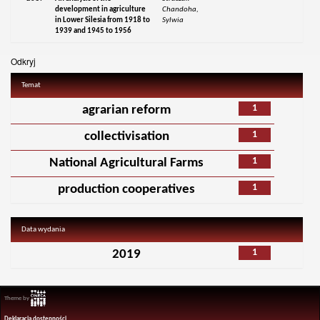
development in agriculture
Chandoha,
in Lower Silesia from 1918 to
Sylwia
1939 and 1945 to 1956
Odkryj
Temat
1
agrarian reform
1
collectivisation
1
National Agricultural Farms
1
production cooperatives
Data wydania
1
2019
Theme by
Deklaracja dostępności