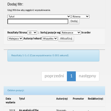
Dodaj filtr:
Uzyj filtrów aby zagęścić wyszukiwanie.
Rezultaty/Strona
|
Sortuj pozycje wg
In order
Autorzy/rekord
Rezultaty 1-1 z 1 (Czas wyszukiwania: 0.001 sekund).
poprzedni
1
następny
Odsłon pozycji:
Data
Tytuł
Autor(rzy)
Promotor
Redaktor(rzy)
wydania
2019
An analysis of the
Straszak-
-
-