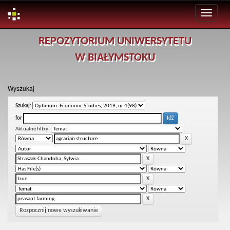
Skip
REPOZYTORIUM UNIWERSYTETU
navigation
W BIAŁYMSTOKU
Wyszukaj
Szukaj:
for
Aktualne filtry:
Rozpocznij nowe wyszukiwanie