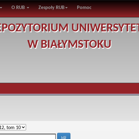
O RUB
Zespoły RUB
Pomoc
EPOZYTORIUM UNIWERSYTE
W BIAŁYMSTOKU