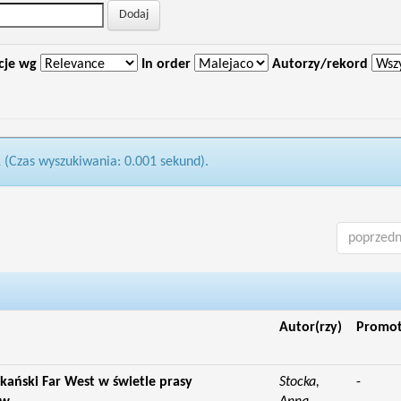
cje wg
In order
Autorzy/rekord
1 (Czas wyszukiwania: 0.001 sekund).
poprzedn
Autor(rzy)
Promo
kański Far West w świetle prasy
Stocka,
-