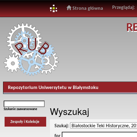
Przeglądaj:
Strona główna
Skip
R
navigation
Repozytorium Uniwersytetu w Białymstoku
Wyszukaj
Szukanie zaawansowane
Zespoły i Kolekcje
Szukaj:
for