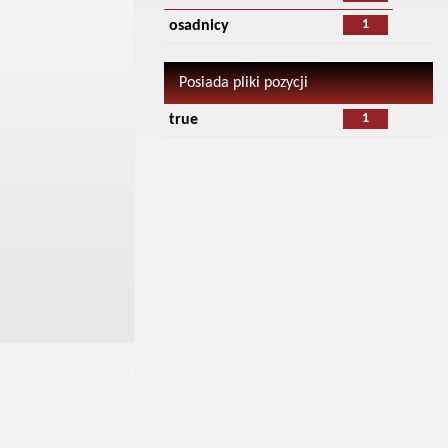
1
osadnicy
Posiada pliki pozycji
1
true