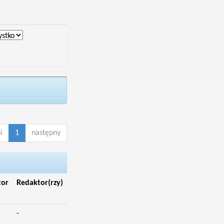
i
1
następny
tor
Redaktor(rzy)
-