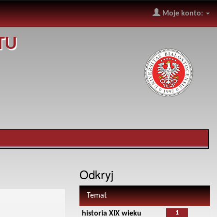
Moje konto:
TU
Odkryj
Temat
1
historia XIX wieku