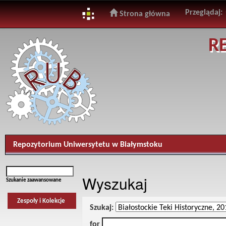
Przeglądaj:
Strona główna
Skip
R
navigation
Repozytorium Uniwersytetu w Białymstoku
Wyszukaj
Szukanie zaawansowane
Zespoły i Kolekcje
Szukaj:
for