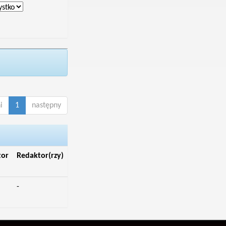
i
1
następny
tor
Redaktor(rzy)
-