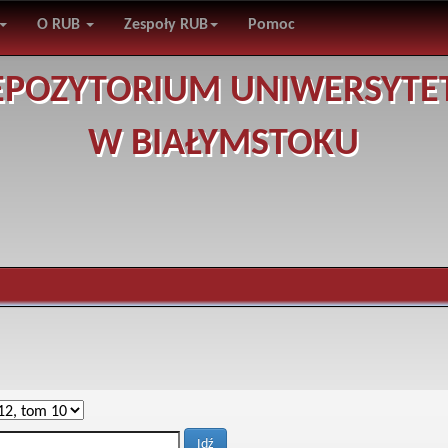
O RUB
Zespoły RUB
Pomoc
EPOZYTORIUM UNIWERSYTE
W BIAŁYMSTOKU