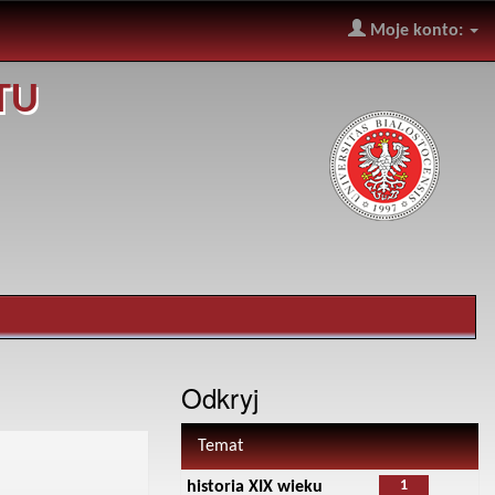
Moje konto:
TU
Odkryj
Temat
1
historia XIX wieku