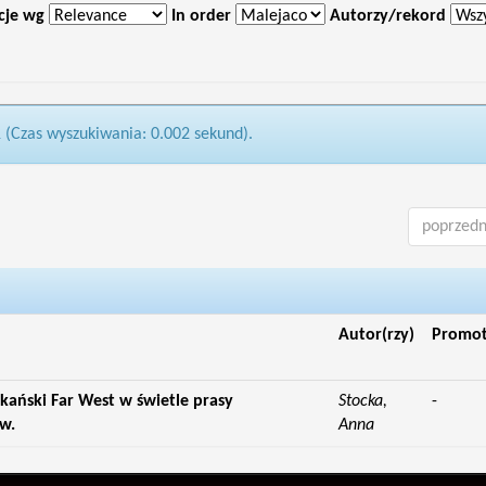
cje wg
In order
Autorzy/rekord
1 (Czas wyszukiwania: 0.002 sekund).
poprzedn
Autor(rzy)
Promo
kański Far West w świetle prasy
Stocka,
-
 w.
Anna