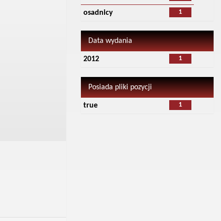
1
osadnicy
Data wydania
1
2012
Posiada pliki pozycji
1
true