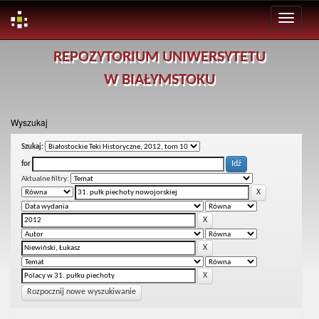
Skip
REPOZYTORIUM UNIWERSYTETU
navigation
W BIAŁYMSTOKU
Wyszukaj
Szukaj:
for
Aktualne filtry:
Rozpocznij nowe wyszukiwanie