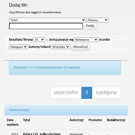
Dodaj filtr:
Uzyj filtrów aby zagęścić wyszukiwanie.
Rezultaty/Strona
|
Sortuj pozycje wg
In order
Autorzy/rekord
Rezultaty 1-1 z 1 (Czas wyszukiwania: 0.0 sekund).
poprzedni
1
następny
Odsłon pozycji:
Data
Tytuł
Autor(rzy)
Promotor
Redaktor(rzy)
wydania
2012
Polacy z 31. pułku piechoty
Niewiński,
-
-