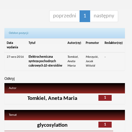
poprzedni
1
następny
Odsłon pozycji:
Data
Tytuł
Autor(rzy)
Promotor
Redaktor(rzy)
wydania
27-wrz-2016
Elektrochemiczna
Tomkiel,
Morzycki,
-
synteza pochodnych
Aneta
Jacek
cukrowych Δ5-steroidów
Maria
Witold
Odkryj
Autor
1
Tomkiel, Aneta Maria
Temat
1
glycosylation