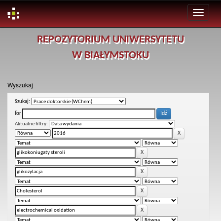
Skip
REPOZYTORIUM UNIWERSYTETU
navigation
W BIAŁYMSTOKU
Wyszukaj
Szukaj:
for
Aktualne filtry: