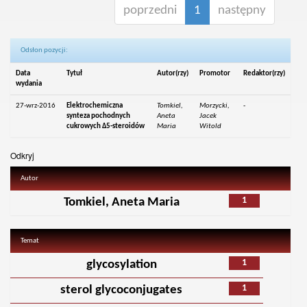
poprzedni
1
następny
Odsłon pozycji:
Data
Tytuł
Autor(rzy)
Promotor
Redaktor(rzy)
wydania
27-wrz-2016
Elektrochemiczna
Tomkiel,
Morzycki,
-
synteza pochodnych
Aneta
Jacek
cukrowych Δ5-steroidów
Maria
Witold
Odkryj
Autor
1
Tomkiel, Aneta Maria
Temat
1
glycosylation
1
sterol glycoconjugates