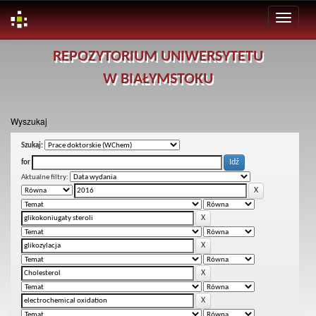
Skip
REPOZYTORIUM UNIWERSYTETU
navigation
W BIAŁYMSTOKU
Wyszukaj
Szukaj:
for
Aktualne filtry: