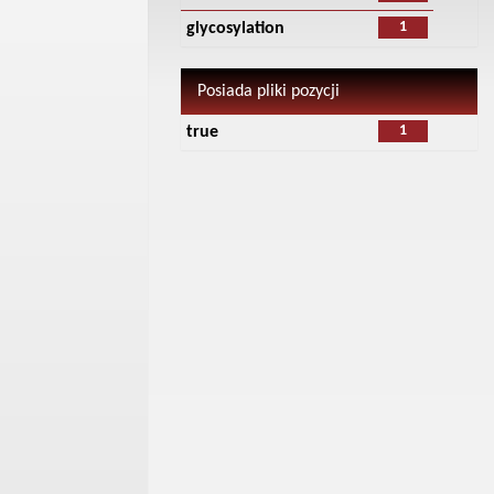
1
glycosylation
Posiada pliki pozycji
1
true