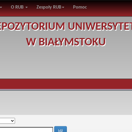
O RUB
Zespoły RUB
Pomoc
EPOZYTORIUM UNIWERSYTE
W BIAŁYMSTOKU