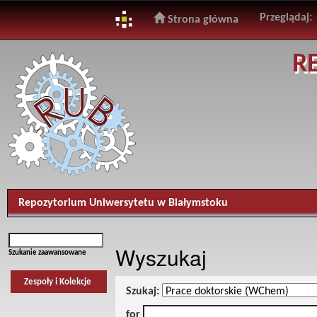
Przeglądaj:
Strona główna
Skip
R
navigation
Repozytorium Uniwersytetu w Białymstoku
Wyszukaj
Szukanie zaawansowane
Zespoły i Kolekcje
Szukaj:
for