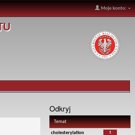
Moje konto:
TU
Odkryj
Temat
1
cholesterylation