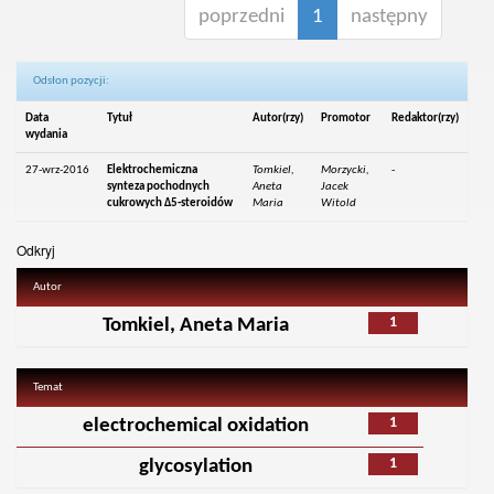
poprzedni
1
następny
Odsłon pozycji:
Data
Tytuł
Autor(rzy)
Promotor
Redaktor(rzy)
wydania
27-wrz-2016
Elektrochemiczna
Tomkiel,
Morzycki,
-
synteza pochodnych
Aneta
Jacek
cukrowych Δ5-steroidów
Maria
Witold
Odkryj
Autor
1
Tomkiel, Aneta Maria
Temat
1
electrochemical oxidation
1
glycosylation