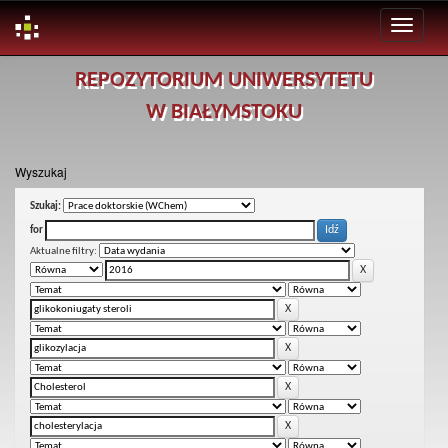
Skip
REPOZYTORIUM UNIWERSYTETU
navigation
W BIAŁYMSTOKU
Wyszukaj
Szukaj:
for
Aktualne filtry: