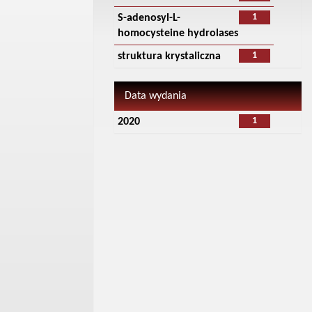
1
S-adenosyl-L-
homocysteine hydrolases
1
struktura krystaliczna
Data wydania
1
2020