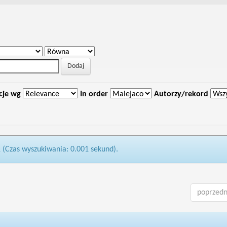
cje wg
In order
Autorzy/rekord
1 (Czas wyszukiwania: 0.001 sekund).
poprzedn