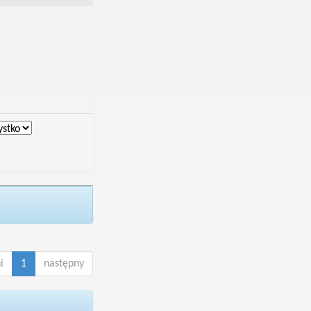
i
1
następny