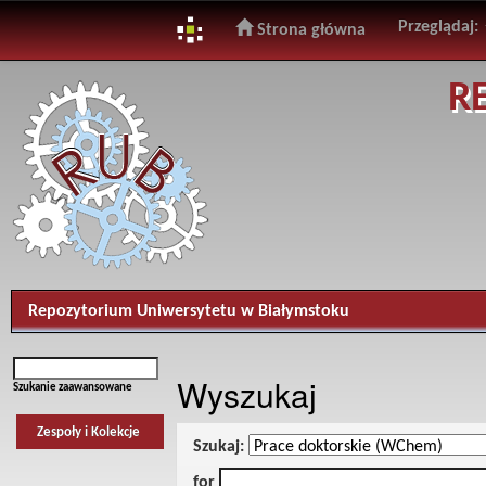
Przeglądaj:
Strona główna
Skip
R
navigation
Repozytorium Uniwersytetu w Białymstoku
Wyszukaj
Szukanie zaawansowane
Zespoły i Kolekcje
Szukaj:
for