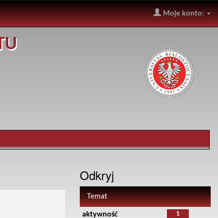
Moje konto:
TU
Odkryj
Temat
1
aktywność