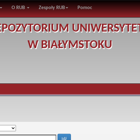
O RUB
Zespoły RUB
Pomoc
EPOZYTORIUM UNIWERSYTE
W BIAŁYMSTOKU