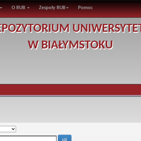
O RUB
Zespoły RUB
Pomoc
EPOZYTORIUM UNIWERSYTE
W BIAŁYMSTOKU