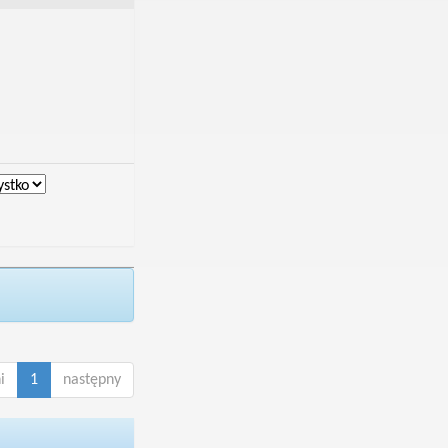
i
1
następny