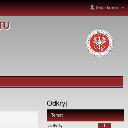
Moje konto:
TU
Odkryj
Temat
1
activity