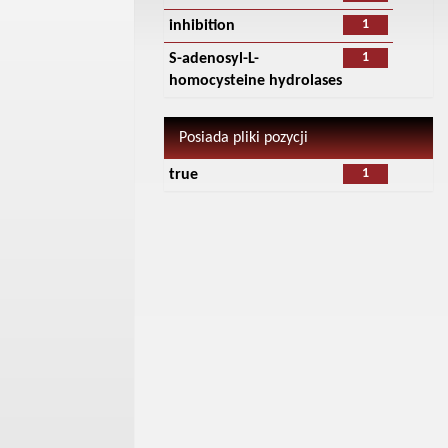
1
inhibition
1
S-adenosyl-L-
homocysteine hydrolases
Posiada pliki pozycji
1
true