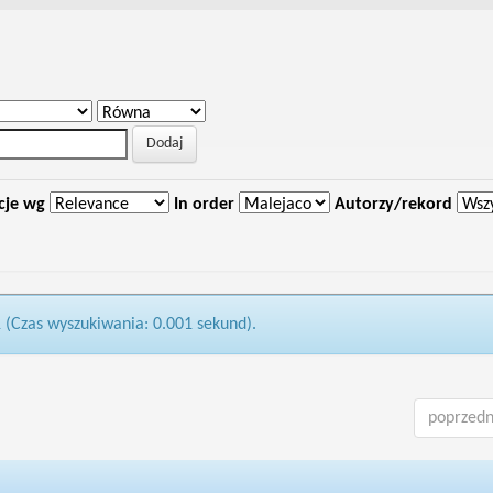
cje wg
In order
Autorzy/rekord
1 (Czas wyszukiwania: 0.001 sekund).
poprzedn