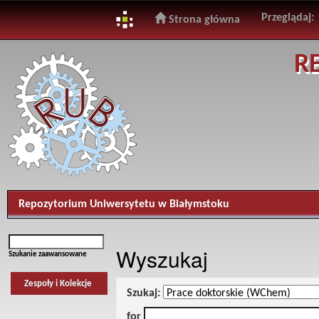
Przeglądaj:
Strona główna
Skip
R
navigation
Repozytorium Uniwersytetu w Białymstoku
Wyszukaj
Szukanie zaawansowane
Zespoły i Kolekcje
Szukaj:
for