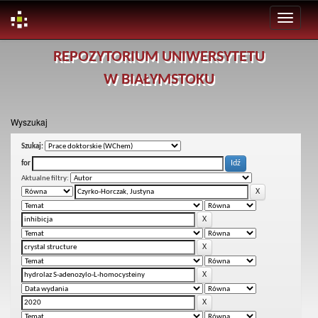
Skip
REPOZYTORIUM UNIWERSYTETU
navigation
W BIAŁYMSTOKU
Wyszukaj
Szukaj:
for
Aktualne filtry: