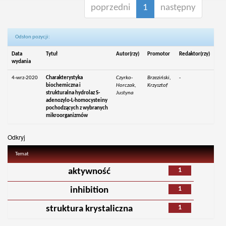
poprzedni
1
następny
Odsłon pozycji:
Data
Tytuł
Autor(rzy)
Promotor
Redaktor(rzy)
wydania
4-wrz-2020
Charakterystyka
Czyrko-
Brzeziński,
-
biochemiczna i
Horczak,
Krzysztof
strukturalna hydrolaz S-
Justyna
adenozylo-L-homocysteiny
pochodzących z wybranych
mikroorganizmów
Odkryj
Temat
1
aktywność
1
inhibition
1
struktura krystaliczna