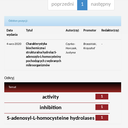
poprzedni
1
następny
Odsłon pozycji:
Data
Tytuł
Autor(rzy)
Promotor
Redaktor(rzy)
wydania
4-wrz-2020
Charakterystyka
Czyrko-
Brzeziński,
-
biochemiczna i
Horczak,
Krzysztof
strukturalna hydrolaz S-
Justyna
adenozylo-L-homocysteiny
pochodzących z wybranych
mikroorganizmów
Odkryj
Temat
1
activity
1
inhibition
1
S-adenosyl-L-homocysteine hydrolases