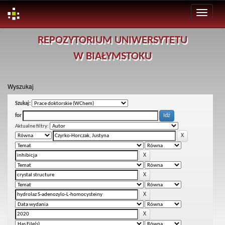
Skip
REPOZYTORIUM UNIWERSYTETU
navigation
W BIAŁYMSTOKU
Wyszukaj
Szukaj:
for
Aktualne filtry: