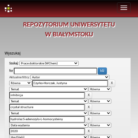
Skip
REPOZYTORIUM UNIWERSYTETU
navigation
W BIAŁYMSTOKU
Wyszukaj
Szukaj:
for
Aktualne filtry: