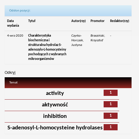
Odsłon pozycji:
Data
Tytuł
Autor(rzy)
Promotor
Redaktor(rzy)
wydania
4-wrz-2020
Charakterystyka
Czyrko-
Brzeziński,
-
biochemiczna i
Horczak,
Krzysztof
strukturalna hydrolaz S-
Justyna
adenozylo-L-homocysteiny
pochodzących z wybranych
mikroorganizmów
Odkryj
Temat
1
activity
1
aktywność
1
inhibition
1
S-adenosyl-L-homocysteine hydrolases