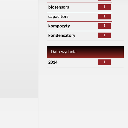
1
biosensors
1
capacitors
1
kompozyty
1
kondensatory
Data wydania
1
2014