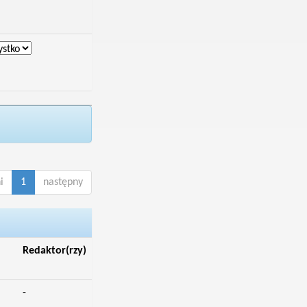
i
1
następny
Redaktor(rzy)
-