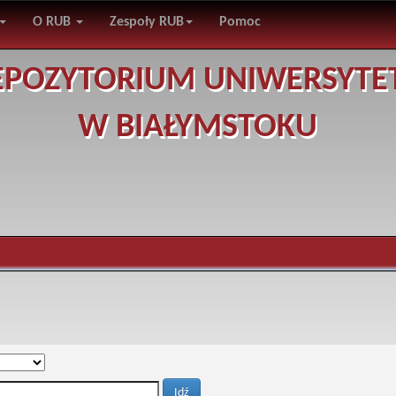
O RUB
Zespoły RUB
Pomoc
EPOZYTORIUM UNIWERSYTE
W BIAŁYMSTOKU