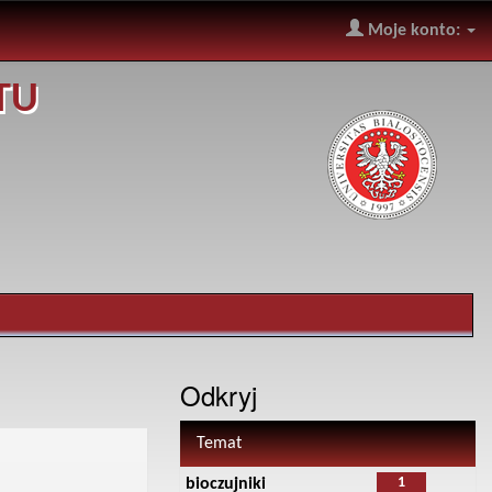
Moje konto:
TU
Odkryj
Temat
1
bioczujniki