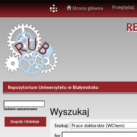
Przeglądaj:
Strona główna
Skip
R
navigation
Repozytorium Uniwersytetu w Białymstoku
Wyszukaj
Szukanie zaawansowane
Zespoły i Kolekcje
Szukaj:
for