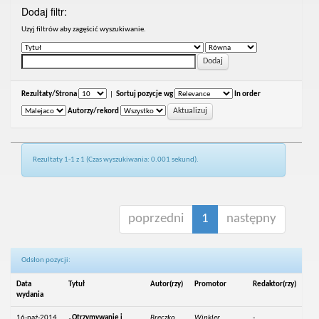
Dodaj filtr:
Uzyj filtrów aby zagęścić wyszukiwanie.
Rezultaty/Strona
|
Sortuj pozycje wg
In order
Autorzy/rekord
Rezultaty 1-1 z 1 (Czas wyszukiwania: 0.001 sekund).
poprzedni
1
następny
Odsłon pozycji:
Data
Tytuł
Autor(rzy)
Promotor
Redaktor(rzy)
wydania
16-paź-2014
„Otrzymywanie i
Breczko,
Winkler,
-