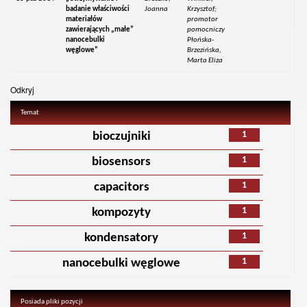
badanie właściwości
Joanna
Krzysztof;
materiałów
promotor
zawierających „małe”
pomocniczy
nanocebulki
Płońska-
węglowe”
Brzezińska,
Marta Eliza
Odkryj
Temat
1
bioczujniki
1
biosensors
1
capacitors
1
kompozyty
1
kondensatory
1
nanocebulki węglowe
Posiada pliki pozycji