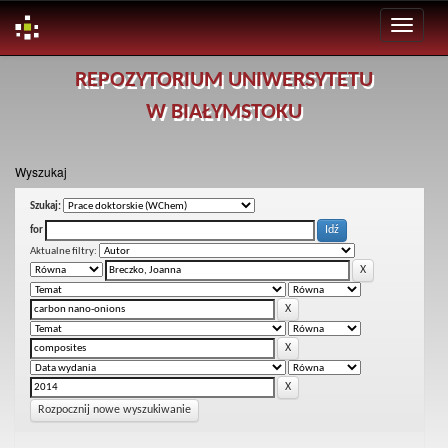
Skip
REPOZYTORIUM UNIWERSYTETU
navigation
W BIAŁYMSTOKU
Wyszukaj
Szukaj:
for
Aktualne filtry:
Rozpocznij nowe wyszukiwanie