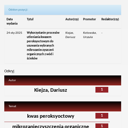
Odsłon pozycji:
Data
Tytuł
Autor(rzy)
Promotor
Redaktor(rzy)
wydania
24-sty-2025
Wykorzystanie procesów
Kiejza,
Kotowska,
-
utleniania kwasem
Dariusz
Urszula
peroksyoctowym do
usuwania wybranych
mikrozanieczyszczeń
organicznych z wód i
ścieków
Odkryj
Autor
1
Kiejza, Dariusz
Temat
1
kwas peroksyoctowy
1
mikrozanieczyszczenia organiczne