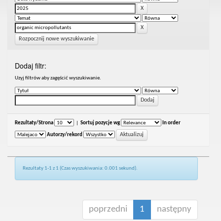
Rozpocznij nowe wyszukiwanie
Dodaj filtr:
Uzyj filtrów aby zagęścić wyszukiwanie.
Rezultaty/Strona
|
Sortuj pozycje wg
In order
Autorzy/rekord
Rezultaty 1-1 z 1 (Czas wyszukiwania: 0.001 sekund).
poprzedni
1
następny