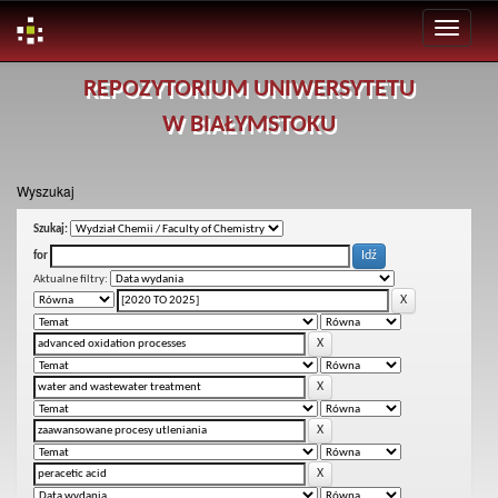
Skip
REPOZYTORIUM UNIWERSYTETU
navigation
W BIAŁYMSTOKU
Wyszukaj
Szukaj:
for
Aktualne filtry: